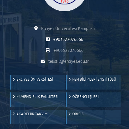
Erciyes Üniversitesi Kampüsü
+903522076666
+903522076666
tekstil@erciyes.edu.tr
ERCİYES ÜNİVERSİTESİ
FEN BİLİMLERİ ENSTİTÜSÜ
MÜHENDİSLİK FAKÜLTESİ
ÖĞRENCİ İŞLERİ
AKADEMİK TAKVİM
OBİSİS