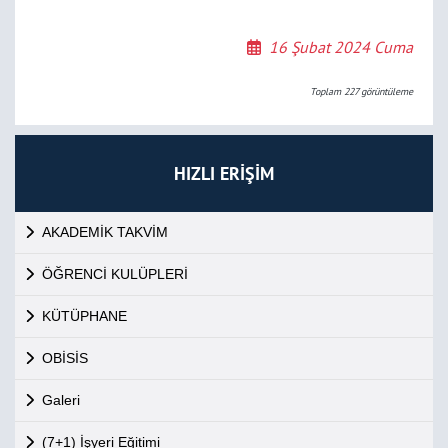
16 Şubat 2024 Cuma
Toplam
227
görüntüleme
HIZLI ERİŞİM
AKADEMİK TAKVİM
ÖĞRENCİ KULÜPLERİ
KÜTÜPHANE
OBİSİS
Galeri
(7+1) İşyeri Eğitimi