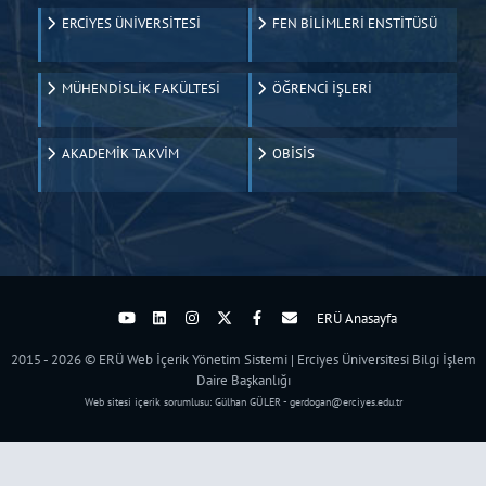
ERCİYES ÜNİVERSİTESİ
FEN BİLİMLERİ ENSTİTÜSÜ
MÜHENDİSLİK FAKÜLTESİ
ÖĞRENCİ İŞLERİ
AKADEMİK TAKVİM
OBİSİS
ERÜ Anasayfa
2015 - 2026 © ERÜ Web İçerik Yönetim Sistemi | Erciyes Üniversitesi Bilgi İşlem
Daire Başkanlığı
Web sitesi içerik sorumlusu: Gülhan GÜLER - gerdogan@erciyes.edu.tr