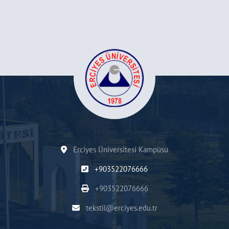
Erciyes Üniversitesi Kampüsü
+903522076666
+903522076666
tekstil@erciyes.edu.tr