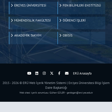
ERCİYES ÜNİVERSİTESİ
FEN BİLİMLERİ ENSTİTÜSÜ
MÜHENDİSLİK FAKÜLTESİ
ÖĞRENCİ İŞLERİ
AKADEMİK TAKVİM
OBİSİS
ERÜ Anasayfa
2015 - 2026 © ERÜ Web İçerik Yönetim Sistemi | Erciyes Üniversitesi Bilgi İşlem
Daire Başkanlığı
Web sitesi içerik sorumlusu: Gülhan GÜLER - gerdogan@erciyes.edu.tr