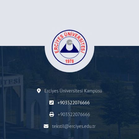
Erciyes Üniversitesi Kampüsü
+903522076666
+903522076666
tekstil@erciyes.edu.tr