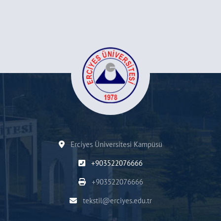
Erciyes Üniversitesi Kampüsü
+903522076666
+903522076666
tekstil@erciyes.edu.tr