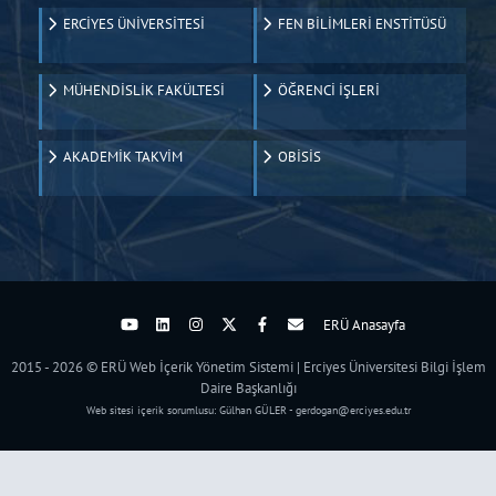
ERCİYES ÜNİVERSİTESİ
FEN BİLİMLERİ ENSTİTÜSÜ
MÜHENDİSLİK FAKÜLTESİ
ÖĞRENCİ İŞLERİ
AKADEMİK TAKVİM
OBİSİS
ERÜ Anasayfa
2015 - 2026 © ERÜ Web İçerik Yönetim Sistemi | Erciyes Üniversitesi Bilgi İşlem
Daire Başkanlığı
Web sitesi içerik sorumlusu: Gülhan GÜLER - gerdogan@erciyes.edu.tr