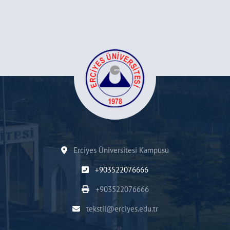
Erciyes Üniversitesi Kampüsü
+903522076666
+903522076666
tekstil@erciyes.edu.tr