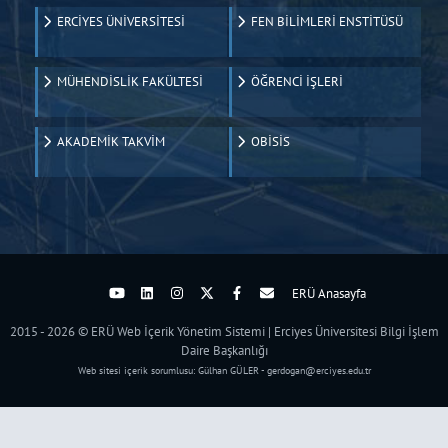
ERCİYES ÜNİVERSİTESİ
FEN BİLİMLERİ ENSTİTÜSÜ
MÜHENDİSLİK FAKÜLTESİ
ÖĞRENCİ İŞLERİ
AKADEMİK TAKVİM
OBİSİS
ERÜ Anasayfa
2015 - 2026 © ERÜ Web İçerik Yönetim Sistemi | Erciyes Üniversitesi Bilgi İşlem
Daire Başkanlığı
Web sitesi içerik sorumlusu: Gülhan GÜLER - gerdogan@erciyes.edu.tr